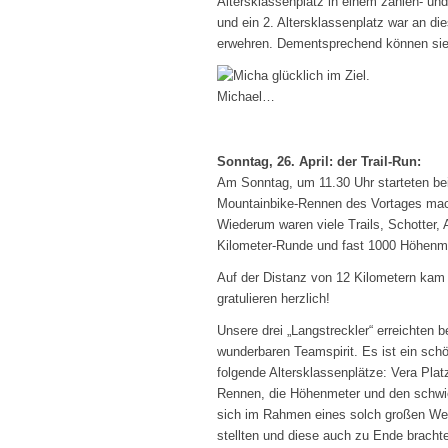
Altersklassenplatz in einem zahlen- un
und ein 2. Altersklassenplatz war an di
erwehren. Dementsprechend können sie m
Michael… … und K
Sonntag, 26. April: der Trail-Run:
Am Sonntag, um 11.30 Uhr starteten be
Mountainbike-Rennen des Vortages mach
Wiederum waren viele Trails, Schotter,
Kilometer-Runde und fast 1000 Höhenme
Auf der Distanz von 12 Kilometern kam e
gratulieren herzlich!
Unsere drei „Langstreckler“ erreichten b
wunderbaren Teamspirit. Es ist ein sch
folgende Altersklassenplätze: Vera Pla
Rennen, die Höhenmeter und den schwie
sich im Rahmen eines solch großen We
stellten und diese auch zu Ende bracht