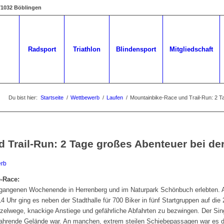
 71032 Böblingen
Radsport
Triathlon
Blindensport
Mitgliedschaft
Du bist hier:
Startseite
/
Wettbewerb
/
Laufen
/
Mountainbike-Race und Trail-Run: 2 Ta
 Trail-Run: 2 Tage großes Abenteuer bei de
rb
e-Race:
ergangenen Wochenende in Herrenberg und im Naturpark Schönbuch erlebten.
 Uhr ging es neben der Stadthalle für 700 Biker in fünf Startgruppen auf die 
elwege, knackige Anstiege und gefährliche Abfahrten zu bezwingen. Der Sing
fahrende Gelände war. An manchen, extrem steilen Schiebepassagen war es 