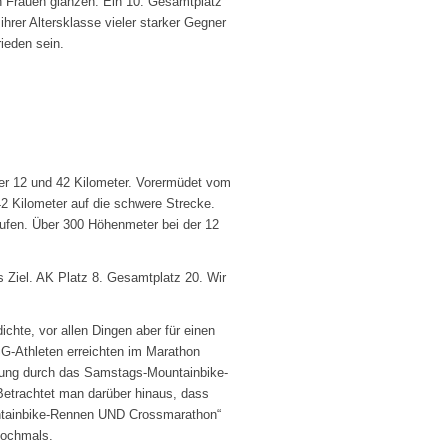
en Frauen glänzen. Ein 10. Gesamtplatz
hrer Altersklasse vieler starker Gegner
ieden sein.
er 12 und 42 Kilometer. Vorermüdet vom
2 Kilometer auf die schwere Strecke.
tufen. Über 300 Höhenmeter bei der 12
s Ziel. AK Platz 8. Gesamtplatz 20. Wir
dichte, vor allen Dingen
aber
für einen
SG-Athleten erreichten im Marathon
stung durch das Samstags-Mountainbike-
Betrachtet man darüber hinaus, dass
untainbike-Rennen UND Crossmarathon“
nochmals.