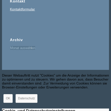
Kontakt
Kontaktformular
Archiv
Dieser Webauftritt nutzt "Cookies" um die Anzeige der Informationen
zu optimieren und zu steuern. Wir gehen davon aus, dass Besucher
damit einverstanden sind. Zur Vermeidung von Cookies können sie
Browser-Einstellungen oder Erweiterungen verwenden.
OK
Datenschutz
Cookie- und Datenschutzeinstellungen