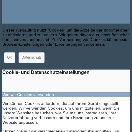
Dieser Webauftritt nutzt "Cookies" um die Anzeige der Informationen
zu optimieren und zu steuern. Wir gehen davon aus, dass Besucher
damit einverstanden sind. Zur Vermeidung von Cookies können sie
Browser-Einstellungen oder Erweiterungen verwenden.
OK
Datenschutz
Cookie- und Datenschutzeinstellungen
Wie wir Cookies verwenden
Wir können Cookies anfordern, die auf Ihrem Gerät eingestellt
werden. Wir verwenden Cookies, um uns mitzuteilen, wenn Sie
unsere Websites besuchen, wie Sie mit uns interagieren, Ihre
Nutzererfahrung verbessern und Ihre Beziehung zu unserer
Website anpassen.
Klicken Sie auf die verschiedenen Kategorienüberschriften, um