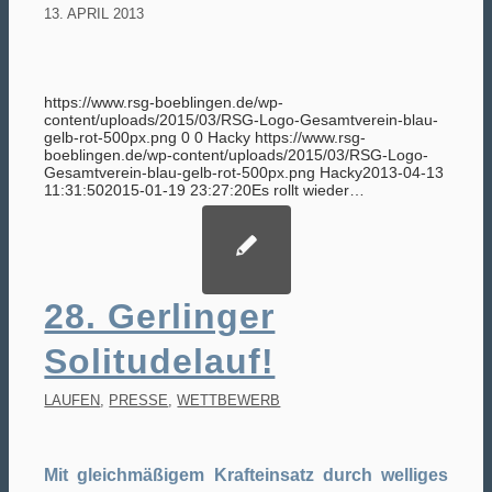
13. APRIL 2013
https://www.rsg-boeblingen.de/wp-
content/uploads/2015/03/RSG-Logo-Gesamtverein-blau-
gelb-rot-500px.png
0
0
Hacky
https://www.rsg-
boeblingen.de/wp-content/uploads/2015/03/RSG-Logo-
Gesamtverein-blau-gelb-rot-500px.png
Hacky
2013-04-13
11:31:50
2015-01-19 23:27:20
Es rollt wieder…
28. Gerlinger
Solitudelauf!
LAUFEN
,
PRESSE
,
WETTBEWERB
Mit gleichmäßigem Krafteinsatz durch welliges