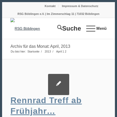
Kontakt
Impressum & Datenschutz
RSG Böblingen e.V. | Im Zimmerschlag 11 | 71032 Böblingen
Suche
Menü
Archiv für das Monat: April, 2013
Du bist hier:
Startseite
/
2013
/
April
1
2
Rennrad Treff ab
Frühjahr…