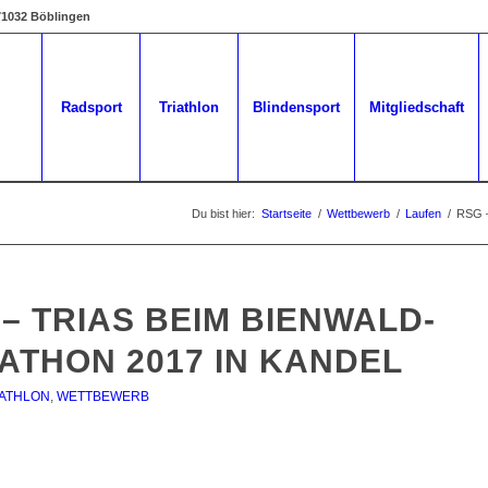
 71032 Böblingen
Radsport
Triathlon
Blindensport
Mitgliedschaft
Du bist hier:
Startseite
/
Wettbewerb
/
Laufen
/
RSG –
– TRIAS BEIM BIENWALD-
ATHON 2017 IN KANDEL
IATHLON
,
WETTBEWERB