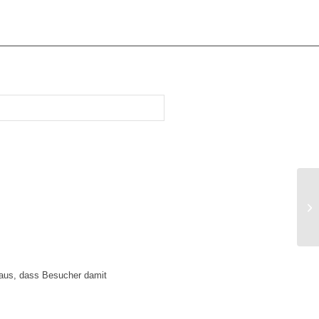
31
St
 aus, dass Besucher damit