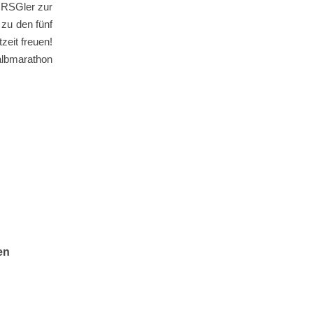
 RSGler zur
zu den fünf
zeit freuen!
albmarathon
en