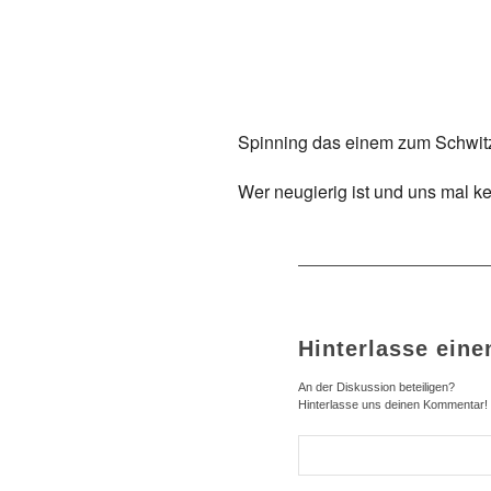
ICS herunterladen
Google Kalender
iCalendar
Office
Spinning das einem zum Schwitze
Wer neugierig ist und uns mal k
Hinterlasse ein
An der Diskussion beteiligen?
Hinterlasse uns deinen Kommentar!