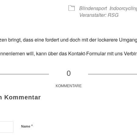
 365
Outlook Live
Blindensport
Indoorcycli
Veranstalter: RSG
n bringt, dass eine fordert und doch mit der lockerere Umgan
ennenlernen will, kann über das Kontakt-Formular mit uns Ver
0
KOMMENTARE
en Kommentar
*
Name