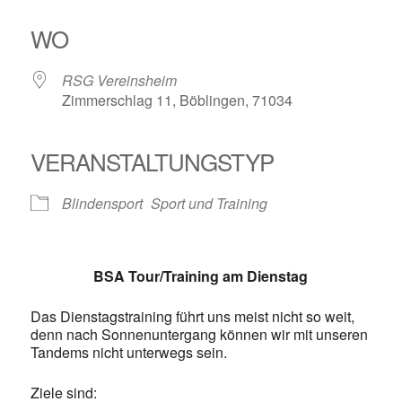
ICS herunterladen
Google Kalender
iCalendar
Office 365
Outlook Live
WO
RSG Vereinsheim
Zimmerschlag 11, Böblingen, 71034
VERANSTALTUNGSTYP
Blindensport
Sport und Training
BSA Tour/Training am Dienstag
Das Dienstagstraining führt uns meist nicht so weit,
denn nach Sonnenuntergang können wir mit unseren
Tandems nicht unterwegs sein.
Ziele sind: