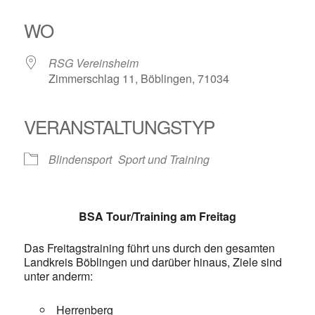
ICS herunterladen
Google Kalender
iCalendar
Office 365
Outlook Live
WO
RSG Vereinsheim
Zimmerschlag 11, Böblingen, 71034
VERANSTALTUNGSTYP
Blindensport
Sport und Training
BSA Tour/Training am Freitag
Das Freitagstraining führt uns durch den gesamten
Landkreis Böblingen und darüber hinaus, Ziele sind
unter anderm:
Herrenberg