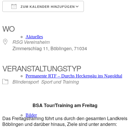
ZUM KALENDER HINZUFÜGEN
ICS herunterladen
Google Kalender
iCalendar
Office 365
Outlook Live
WO
Aktuelles
RSG Vereinsheim
Zimmerschlag 11, Böblingen, 71034
VERANSTALTUNGSTYP
Permanente RTF – Durchs Heckengäu ins Nagoldtal
Blindensport
Sport und Training
BSA Tour/Training am Freitag
Bilder
Das Freitagstraining führt uns durch den gesamten Landkreis
Böblingen und darüber hinaus, Ziele sind unter anderm: