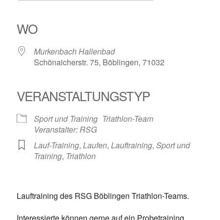
ICS herunterladen
Google Kalender
iCalendar
Office 365
Outlook Live
WO
Murkenbach Hallenbad
Schönaicherstr. 75, Böblingen, 71032
VERANSTALTUNGSTYP
Sport und Training
Triathlon-Team
Veranstalter: RSG
Lauf-Training
,
Laufen
,
Lauftraining
,
Sport und
Training
,
Triathlon
Lauftraining des RSG Böblingen Triathlon-Teams.
Interessierte können gerne auf ein Probetraining