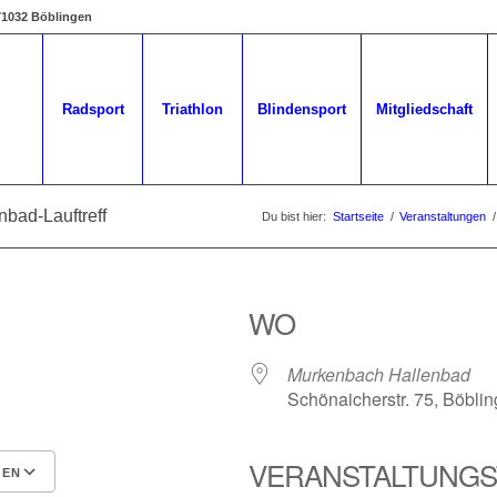
 71032 Böblingen
Radsport
Triathlon
Blindensport
Mitgliedschaft
nbad-Lauftreff
Du bist hier:
Startseite
/
Veranstaltungen
/
WO
Murkenbach Hallenbad
Schönaicherstr. 75, Böbli
VERANSTALTUNGS
GEN