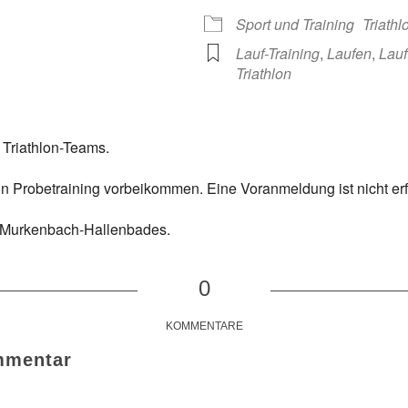
 365
Outlook Live
Sport und Training
Triath
Lauf-Training
,
Laufen
,
Lauf
Triathlon
 Triathlon-Teams.
in Probetraining vorbeikommen. Eine Voranmeldung ist nicht erf
s Murkenbach-Hallenbades.
0
KOMMENTARE
mmentar