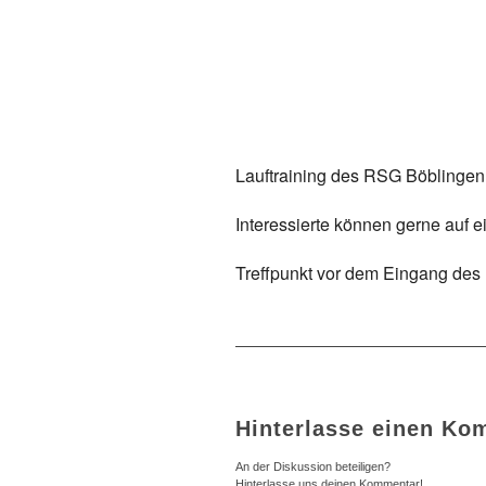
ICS herunterladen
Google Kalender
iCalendar
Office
Lauftraining des RSG Böblingen
Interessierte können gerne auf e
Treffpunkt vor dem Eingang de
Hinterlasse einen Ko
An der Diskussion beteiligen?
Hinterlasse uns deinen Kommentar!