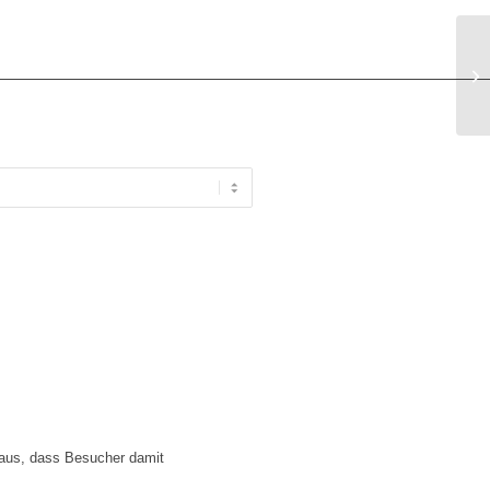
Tr
La
 aus, dass Besucher damit