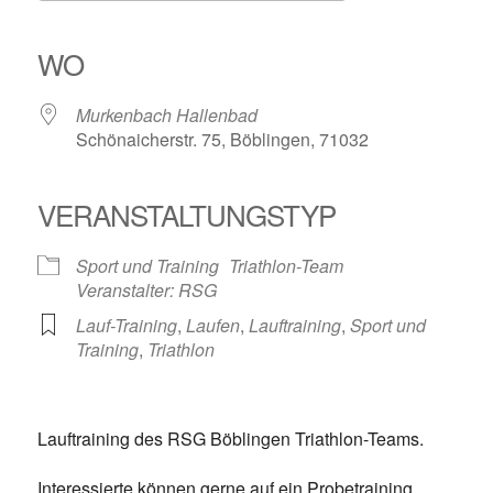
ICS herunterladen
Google Kalender
iCalendar
Office 365
Outlook Live
WO
Murkenbach Hallenbad
Schönaicherstr. 75, Böblingen, 71032
VERANSTALTUNGSTYP
Sport und Training
Triathlon-Team
Veranstalter: RSG
Lauf-Training
,
Laufen
,
Lauftraining
,
Sport und
Training
,
Triathlon
Lauftraining des RSG Böblingen Triathlon-Teams.
Interessierte können gerne auf ein Probetraining