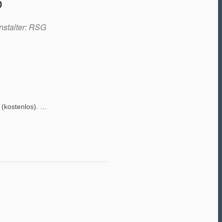
p
nstalter: RSG
(kostenlos). …