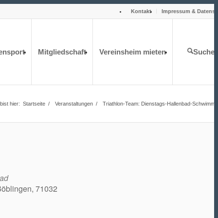
Kontakt
Impressum & Datensc
ensport
Mitgliedschaft
Vereinsheim mieten
Suche
bist hier:
Startseite
/
Veranstaltungen
/
Triathlon-Team: Dienstags-Hallenbad-Schwimm
bad
Böblingen, 71032