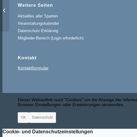
Triathlon-Team: Dienstags-Hallenbad-
Weitere Seiten
Schwimmen
Aktuelles aller Sparten
Veranstaltungskalender
Datenschutz-Erklärung
Mitglieder-Bereich (Login erforderlich)
Kontakt
Kontaktformular
Dieser Webauftritt nutzt "Cookies" um die Anzeige der Infor
Browser-Einstellungen oder Erweiterungen verwenden.
OK
Datenschutz
Cookie- und Datenschutzeinstellungen