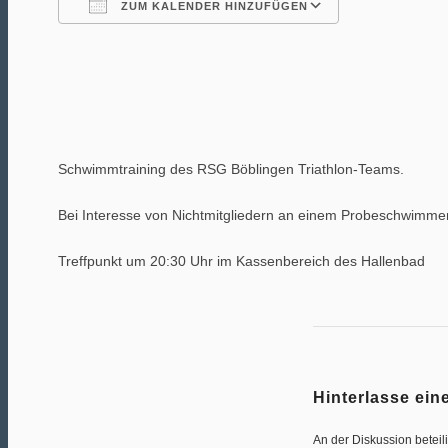
ZUM KALENDER HINZUFÜGEN
ICS herunterladen
Google Kalender
iCalendar
Office 365
Outlook Live
Schwimmtraining des RSG Böblingen Triathlon-Teams.
Bei Interesse von Nichtmitgliedern an einem Probeschwimm
Treffpunkt um 20:30 Uhr im Kassenbereich des Hallenbad
Hinterlasse ei
An der Diskussion beteil