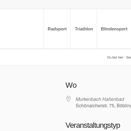
Radsport
Triathlon
Blindensport
Du bist hier:
Sta
Wo
Murkenbach Hallenbad
Schönaicherstr. 75, Böbli
Veranstaltungstyp