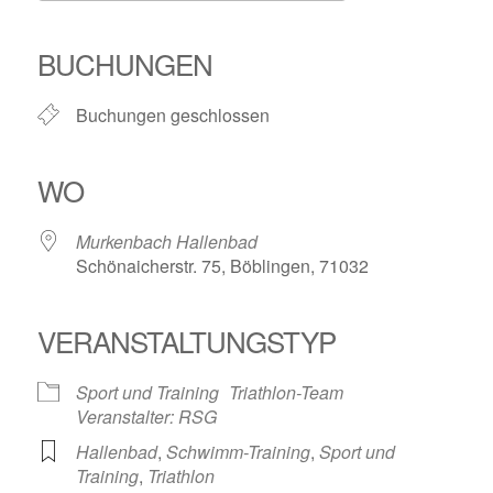
ICS herunterladen
Google Kalender
iCalendar
Office 365
Outlook Live
BUCHUNGEN
Buchungen geschlossen
WO
Murkenbach Hallenbad
Schönaicherstr. 75, Böblingen, 71032
VERANSTALTUNGSTYP
Sport und Training
Triathlon-Team
Veranstalter: RSG
Hallenbad
,
Schwimm-Training
,
Sport und
Training
,
Triathlon