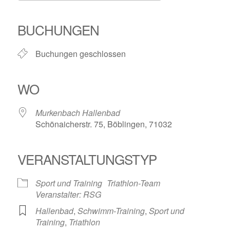
ICS herunterladen
Google Kalender
iCalendar
Office 365
Outlook Live
BUCHUNGEN
Buchungen geschlossen
WO
Murkenbach Hallenbad
Schönaicherstr. 75, Böblingen, 71032
VERANSTALTUNGSTYP
Sport und Training
Triathlon-Team
Veranstalter: RSG
Hallenbad
,
Schwimm-Training
,
Sport und
Training
,
Triathlon