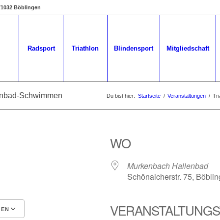
 71032 Böblingen
Radsport
Triathlon
Blindensport
Mitgliedschaft
lenbad-Schwimmen
Du bist hier:
Startseite
/
Veranstaltungen
/
Tr
WO
Murkenbach Hallenbad
Schönaicherstr. 75, Böbli
VERANSTALTUNGS
GEN