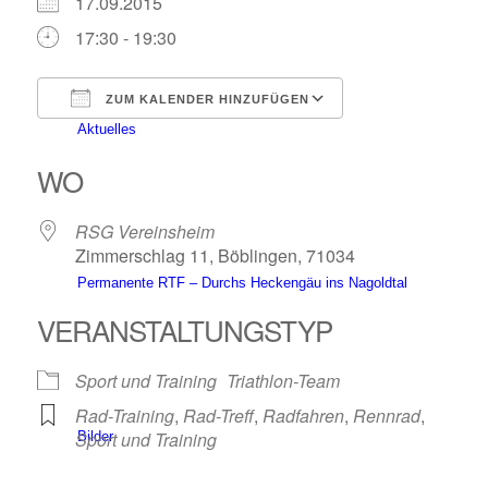
17.09.2015
17:30 - 19:30
ZUM KALENDER HINZUFÜGEN
Aktuelles
ICS herunterladen
Google Kalender
iCalendar
Office 365
Outlook Live
WO
RSG Vereinsheim
Zimmerschlag 11, Böblingen, 71034
Permanente RTF – Durchs Heckengäu ins Nagoldtal
VERANSTALTUNGSTYP
Sport und Training
Triathlon-Team
Rad-Training
,
Rad-Treff
,
Radfahren
,
Rennrad
,
Sport und Training
Bilder