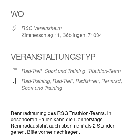
ICS herunterladen
Google Kalender
iCalendar
Office 365
Outlook Live
WO
RSG Vereinsheim
Zimmerschlag 11, Böblingen, 71034
VERANSTALTUNGSTYP
Rad-Treff
Sport und Training
Triathlon-Team
Rad-Training
,
Rad-Treff
,
Radfahren
,
Rennrad
,
Sport und Training
Rennradtraining des RSG Triathlon-Teams. In
besonderen Fällen kann die Donnerstags-
Rennradausfahrt auch über mehr als 2 Stunden
gehen. Bitte vorher nachfragen.