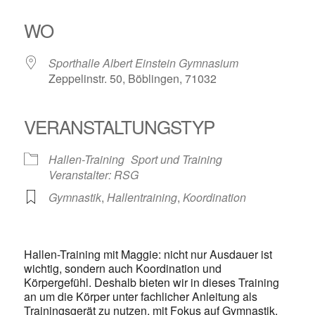
ICS herunterladen
Google Kalender
iCalendar
Office 365
Outlook Live
WO
Sporthalle Albert Einstein Gymnasium
Zeppelinstr. 50, Böblingen, 71032
VERANSTALTUNGSTYP
Hallen-Training
Sport und Training
Veranstalter: RSG
Gymnastik
,
Hallentraining
,
Koordination
Hallen-Training mit Maggie: nicht nur Ausdauer ist
wichtig, sondern auch Koordination und
Körpergefühl. Deshalb bieten wir in dieses Training
an um die Körper unter fachlicher Anleitung als
Trainingsgerät zu nutzen, mit Fokus auf Gymnastik,