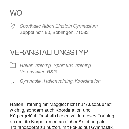
ICS herunterladen
Google Kalender
iCalendar
Office 365
Outlook Live
WO
Sporthalle Albert Einstein Gymnasium
Zeppelinstr. 50, Böblingen, 71032
VERANSTALTUNGSTYP
Hallen-Training
Sport und Training
Veranstalter: RSG
Gymnastik
,
Hallentraining
,
Koordination
Hallen-Training mit Maggie: nicht nur Ausdauer ist
wichtig, sondern auch Koordination und
Körpergefühl. Deshalb bieten wir in dieses Training
an um die Körper unter fachlicher Anleitung als
Trainingsgerät zu nutzen, mit Fokus auf Gymnastik,