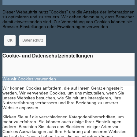
Dieser Webauftritt nutzt "Cookies" um die Anzeige der Informationen
zu optimieren und zu steuern. Wir gehen davon aus, dass Besucher
damit einverstanden sind. Zur Vermeidung von Cookies können sie
Browser-Einstellungen oder Erweiterungen verwenden.
OK
Datenschutz
Cookie- und Datenschutzeinstellungen
Wie wir Cookies verwenden
Wir können Cookies anfordern, die auf Ihrem Gerät eingestellt
werden. Wir verwenden Cookies, um uns mitzuteilen, wenn Sie
unsere Websites besuchen, wie Sie mit uns interagieren, Ihre
Nutzererfahrung verbessern und Ihre Beziehung zu unserer
Website anpassen.
Klicken Sie auf die verschiedenen Kategorienüberschriften, um
mehr zu erfahren. Sie können auch einige Ihrer Einstellungen
ändern. Beachten Sie, dass das Blockieren einiger Arten von
Cookies Auswirkungen auf Ihre Erfahrung auf unseren Websites
und auf die Dienste haben kann, die wir anbieten können.