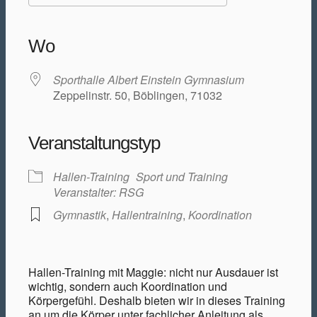
ICS herunterladen
Google Kalender
iCalendar
Office 365
Outlook Live
Wo
Sporthalle Albert Einstein Gymnasium
Zeppelinstr. 50, Böblingen, 71032
Veranstaltungstyp
Hallen-Training
Sport und Training
Veranstalter: RSG
Gymnastik
,
Hallentraining
,
Koordination
Hallen-Training mit Maggie: nicht nur Ausdauer ist
wichtig, sondern auch Koordination und
Körpergefühl. Deshalb bieten wir in dieses Training
an um die Körper unter fachlicher Anleitung als