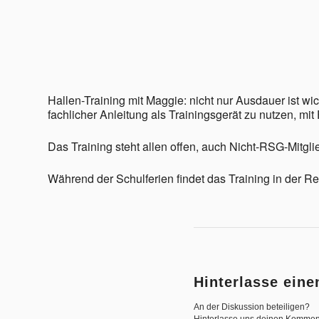
ICS herunterladen
Google Kalender
iCalendar
Office 365
Outlook Live
Hallen-Training mit Maggie: nicht nur Ausdauer ist wi
fachlicher Anleitung als Trainingsgerät zu nutzen, m
Das Training steht allen offen, auch Nicht-RSG-Mitgli
Während der Schulferien findet das Training in der R
Hinterlasse ein
An der Diskussion beteiligen?