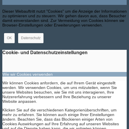
Dieser Webauftritt nutzt "Cookies" um die Anzeige der Informationen
zu optimieren und zu steuern. Wir gehen davon aus, dass Besucher
damit einverstanden sind. Zur Vermeidung von Cookies können sie
Browser-Einstellungen oder Erweiterungen verwenden.
OK
Datenschutz
Cookie- und Datenschutzeinstellungen
Wie wir Cookies verwenden
Wir können Cookies anfordern, die auf Ihrem Gerät eingestellt
werden. Wir verwenden Cookies, um uns mitzuteilen, wenn Sie
unsere Websites besuchen, wie Sie mit uns interagieren, Ihre
Nutzererfahrung verbessern und Ihre Beziehung zu unserer
Website anpassen.
Klicken Sie auf die verschiedenen Kategorienüberschriften, um
mehr zu erfahren. Sie können auch einige Ihrer Einstellungen
ändern. Beachten Sie, dass das Blockieren einiger Arten von
Cookies Auswirkungen auf Ihre Erfahrung auf unseren Websites
und auf die Dienste haben kann, die wir anbieten können.