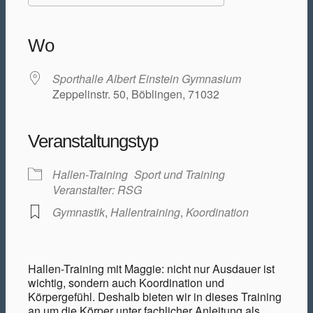
ICS herunterladen
Google Kalender
iCalendar
Office 365
Outlook Live
Wo
Sporthalle Albert Einstein Gymnasium
Zeppelinstr. 50, Böblingen, 71032
Veranstaltungstyp
Hallen-Training
Sport und Training
Veranstalter: RSG
Gymnastik
,
Hallentraining
,
Koordination
Hallen-Training mit Maggie: nicht nur Ausdauer ist
wichtig, sondern auch Koordination und
Körpergefühl. Deshalb bieten wir in dieses Training
an um die Körper unter fachlicher Anleitung als