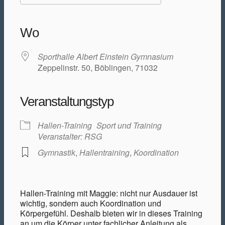
ICS herunterladen
Google Kalender
iCalendar
Office 365
Outlook Live
Wo
Sporthalle Albert Einstein Gymnasium
Zeppelinstr. 50, Böblingen, 71032
Veranstaltungstyp
Hallen-Training
Sport und Training
Veranstalter: RSG
Gymnastik
,
Hallentraining
,
Koordination
Hallen-Training mit Maggie: nicht nur Ausdauer ist
wichtig, sondern auch Koordination und
Körpergefühl. Deshalb bieten wir in dieses Training
an um die Körper unter fachlicher Anleitung als