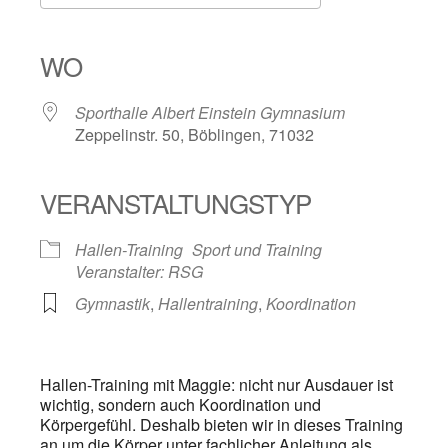
ICS herunterladen
Google Kalender
iCalendar
Office 365
Outlook Live
WO
Sporthalle Albert Einstein Gymnasium
Zeppelinstr. 50, Böblingen, 71032
VERANSTALTUNGSTYP
Hallen-Training
Sport und Training
Veranstalter: RSG
Gymnastik
,
Hallentraining
,
Koordination
Hallen-Training mit Maggie: nicht nur Ausdauer ist
wichtig, sondern auch Koordination und
Körpergefühl. Deshalb bieten wir in dieses Training
an um die Körper unter fachlicher Anleitung als