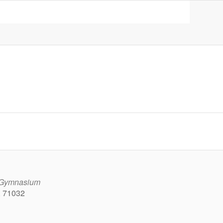
n Gymnasium
, 71032