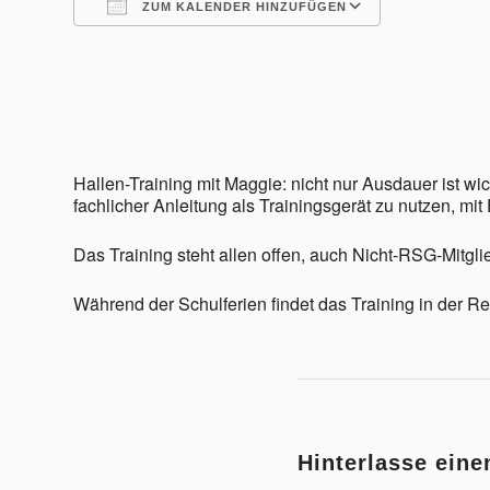
ZUM KALENDER HINZUFÜGEN
ICS herunterladen
Google Kalender
iCalendar
Office 365
Outlook Live
Aktuelles
Hallen-Training mit Maggie: nicht nur Ausdauer ist wi
fachlicher Anleitung als Trainingsgerät zu nutzen, m
Das Training steht allen offen, auch Nicht-RSG-Mitgli
Permanente RTF – Durchs Heckengäu ins Nagoldtal
Während der Schulferien findet das Training in der R
Bilder
Hinterlasse ein