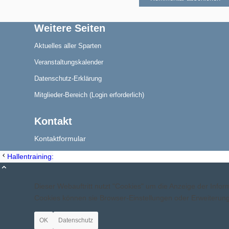
Weitere Seiten
Aktuelles
Aktuelles aller Sparten
Veranstaltungskalender
Datenschutz-Erklärung
Mitglieder-Bereich (Login erforderlich)
Blindensport
Kontakt
Kontaktformular
Hallentraining: Fit mit Maggie
Hallentraining: Fit mit Maggie
Termine/Training
Dieser Webauftritt nutzt "Cookies" um die Anzeige der Inf
Cookies können sie Browser-Einstellungen oder Erweiteru
OK
Datenschutz