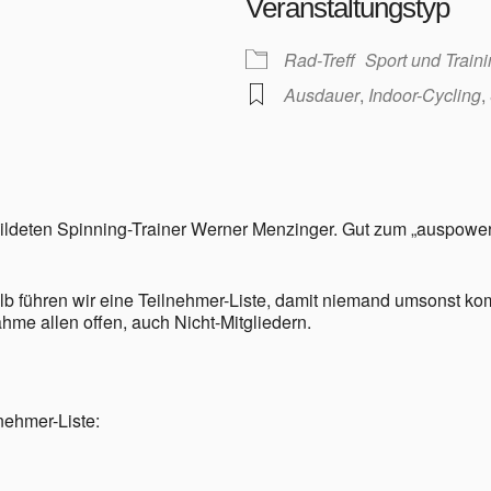
Veranstaltungstyp
Rad-Treff
Sport und Train
Ausdauer
,
Indoor-Cycling
,
ildeten Spinning-Trainer Werner Menzinger. Gut zum „auspower
b führen wir eine Teilnehmer-Liste, damit niemand umsonst ko
me allen offen, auch Nicht-Mitgliedern.
nehmer-Liste: