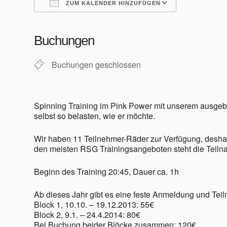
ZUM KALENDER HINZUFÜGEN
ICS herunterladen
Google Kalender
iCalendar
Office 365
Outlook Live
Buchungen
Buchungen geschlossen
Aktuelles
Spinning Training im Pink Power mit unserem ausgeb
selbst so belasten, wie er möchte.
Permanente RTF – Durchs Heckengäu ins Nagoldtal
Wir haben 11 Teilnehmer-Räder zur Verfügung, deshal
den meisten RSG Trainingsangeboten steht die Teilnah
Beginn des Training 20:45, Dauer ca. 1h
Ab dieses Jahr gibt es eine feste Anmeldung und Teil
Block 1, 10.10. – 19.12.2013: 55€
Bilder
Block 2, 9.1. – 24.4.2014: 80€
Bei Buchung beider Blöcke zusammen: 120€.