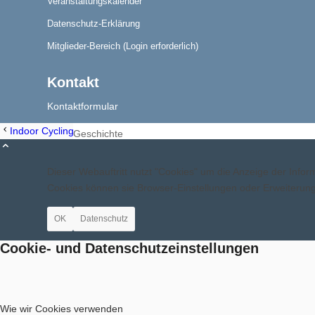
Veranstaltungskalender
Datenschutz-Erklärung
Aktuelles
Mitglieder-Bereich (Login erforderlich)
Kontakt
Kontaktformular
Indoor Cycling Winter
Indoor Cycling Winter
Geschichte
Dieser Webauftritt nutzt "Cookies" um die Anzeige der Inf
Cookies können sie Browser-Einstellungen oder Erweiteru
OK
Datenschutz
Berichte
Cookie- und Datenschutzeinstellungen
Wie wir Cookies verwenden