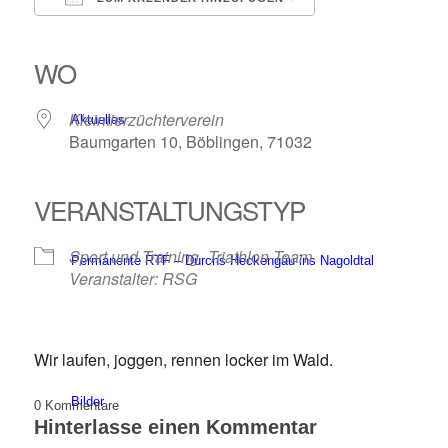
ICS herunterladen
Google Kalender
iCalendar
Office 365
Outlook Live
WO
Kleintierzüchterverein
Aktuelles
Baumgarten 10, Böblingen, 71032
VERANSTALTUNGSTYP
Sport und Training
Triathlon-Team
Permanente RTF – Durchs Heckengäu ins Nagoldtal
Veranstalter: RSG
Wir laufen, joggen, rennen locker im Wald.
Bilder
0
Kommentare
Hinterlasse einen Kommentar