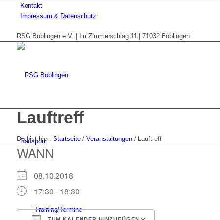
Kontakt
Impressum & Datenschutz
RSG Böblingen e.V. | Im Zimmerschlag 11 | 71032 Böblingen
Lauftreff
Du bist hier:
Startseite
/
Veranstaltungen
/
Lauftreff
Radsport
WANN
08.10.2018
17:30 - 18:30
Training/Termine
ZUM KALENDER HINZUFÜGEN