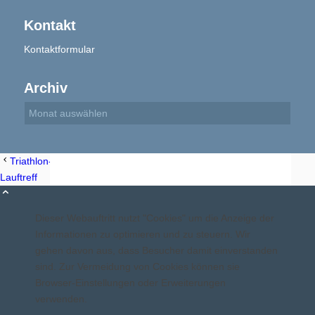
Kontakt
Kontaktformular
Aktuelles
Archiv
Geschichte
Triathlon-Team: Montags-Lauftreff
Triathlon-Team: Montags-
Lauftreff
Dieser Webauftritt nutzt "Cookies" um die Anzeige der
Informationen zu optimieren und zu steuern. Wir
Berichte
gehen davon aus, dass Besucher damit einverstanden
sind. Zur Vermeidung von Cookies können sie
Browser-Einstellungen oder Erweiterungen
verwenden.