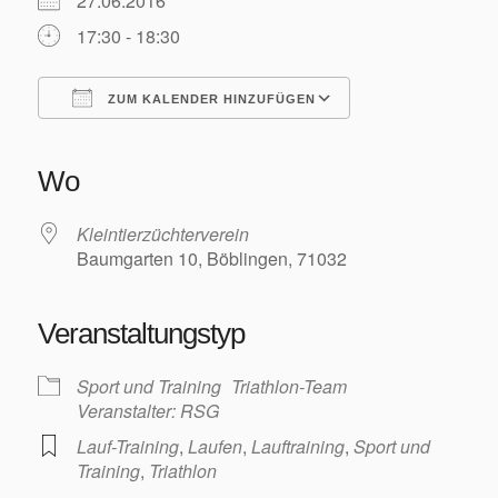
27.06.2016
Training/Termine
17:30 - 18:30
ZUM KALENDER HINZUFÜGEN
ICS herunterladen
Google Kalender
iCalendar
Office 365
Outlook Live
Aktuelles
Wo
Kleintierzüchterverein
Baumgarten 10, Böblingen, 71032
Permanente RTF – Durchs Heckengäu ins Nagoldtal
Veranstaltungstyp
Sport und Training
Triathlon-Team
Veranstalter: RSG
Lauf-Training
,
Laufen
,
Lauftraining
,
Sport und
Training
,
Triathlon
Bilder