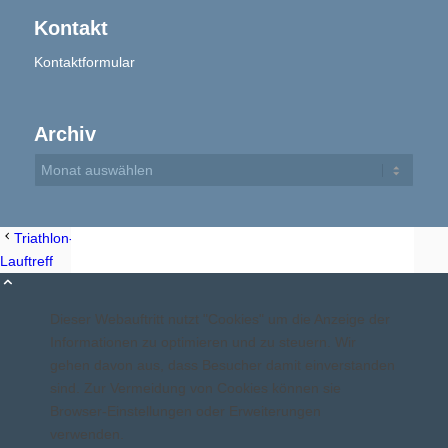
Kontakt
Kontaktformular
Aktuelles
Archiv
Geschichte
Triathlon-Team: Montags-Lauftreff
Triathlon-Team: Montags-
Lauftreff
Dieser Webauftritt nutzt "Cookies" um die Anzeige der
Informationen zu optimieren und zu steuern. Wir
Berichte
gehen davon aus, dass Besucher damit einverstanden
sind. Zur Vermeidung von Cookies können sie
Browser-Einstellungen oder Erweiterungen
verwenden.