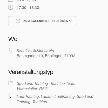
Training/Termine
17:30 - 18:30
ZUM KALENDER HINZUFÜGEN
ICS herunterladen
Google Kalender
iCalendar
Office 365
Outlook Live
Aktuelles
Wo
Kleintierzüchterverein
Baumgarten 10, Böblingen, 71032
Permanente RTF – Durchs Heckengäu ins Nagoldtal
Veranstaltungstyp
Sport und Training
Triathlon-Team
Veranstalter: RSG
Lauf-Training
,
Laufen
,
Lauftraining
,
Sport und
Training
,
Triathlon
Bilder