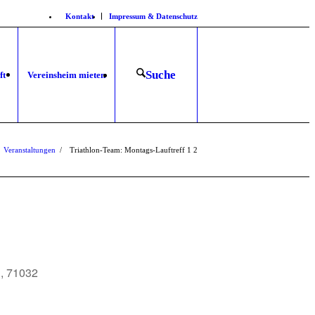
Kontakt
Impressum & Datenschutz
Suche
ft
Vereinsheim mieten
Veranstaltungen
/
Triathlon-Team: Montags-Lauftreff
1
2
, 71032