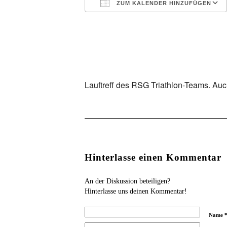
ZUM KALENDER HINZUFÜGEN
ICS herunterladen
Google Kalender
iCalendar
Office 365
Outloo
Lauftreff des RSG Triathlon-Teams. Auch
Hinterlasse einen Kommentar
An der Diskussion beteiligen?
Hinterlasse uns deinen Kommentar!
Name