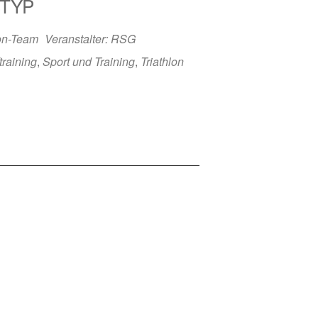
TYP
lon-Team
Veranstalter: RSG
training
,
Sport und Training
,
Triathlon