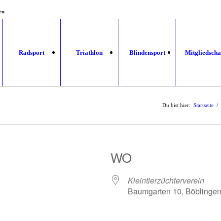
en
Radsport
Triathlon
Blindensport
Mitgliedscha
Du bist hier:
Startseite
/
WO
Kleintierzüchterverein
Baumgarten 10, Böblingen