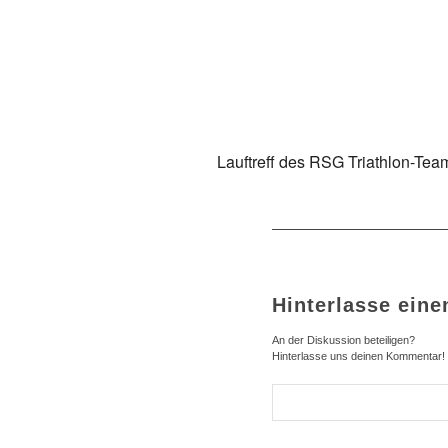
ICS herunterladen
Google Kalender
iCalendar
Office
Lauftreff des RSG Triathlon-Team
Hinterlasse ein
An der Diskussion beteiligen?
Hinterlasse uns deinen Kommentar!