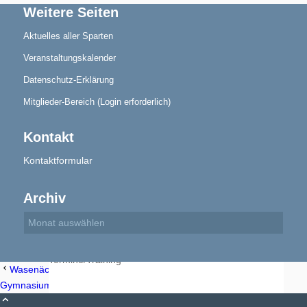
Weitere Seiten
Aktuelles aller Sparten
Veranstaltungskalender
Aktuelles
Datenschutz-Erklärung
Mitglieder-Bereich (Login erforderlich)
Kontakt
Kontaktformular
Blindensport
Archiv
Termine/Training
Wasenäckerhalle-Oberjesingen
Sporthalle Albert Einstein
Gymnasium