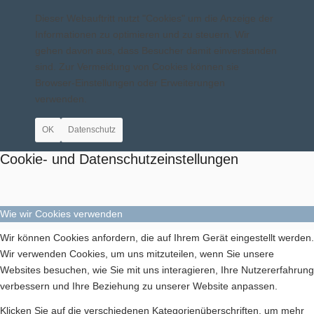
Dieser Webauftritt nutzt "Cookies" um die Anzeige der
Informationen zu optimieren und zu steuern. Wir
gehen davon aus, dass Besucher damit einverstanden
Aktuelles
sind. Zur Vermeidung von Cookies können sie
Browser-Einstellungen oder Erweiterungen
verwenden.
OK
Datenschutz
Geschichte
Cookie- und Datenschutzeinstellungen
Wie wir Cookies verwenden
Wir können Cookies anfordern, die auf Ihrem Gerät eingestellt werden.
Berichte
Wir verwenden Cookies, um uns mitzuteilen, wenn Sie unsere
Websites besuchen, wie Sie mit uns interagieren, Ihre Nutzererfahrung
verbessern und Ihre Beziehung zu unserer Website anpassen.
Klicken Sie auf die verschiedenen Kategorienüberschriften, um mehr