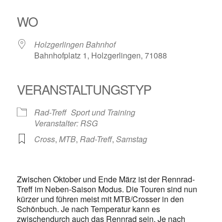
ICS herunterladen
Google Kalender
iCalendar
Office 365
Outlook Live
WO
Holzgerlingen Bahnhof
Bahnhofplatz 1, Holzgerlingen, 71088
VERANSTALTUNGSTYP
Rad-Treff
Sport und Training
Veranstalter: RSG
Cross
,
MTB
,
Rad-Treff
,
Samstag
Zwischen Oktober und Ende März ist der Rennrad-
Treff im Neben-Saison Modus. Die Touren sind nun
kürzer und führen meist mit MTB/Crosser in den
Schönbuch. Je nach Temperatur kann es
zwischendurch auch das Rennrad sein. Je nach