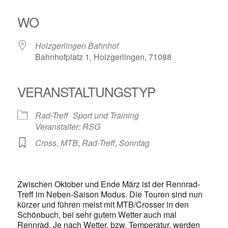
ICS herunterladen
Google Kalender
iCalendar
Office 365
Outlook Live
WO
Holzgerlingen Bahnhof
Bahnhofplatz 1, Holzgerlingen, 71088
VERANSTALTUNGSTYP
Rad-Treff
Sport und Training
Veranstalter: RSG
Cross
,
MTB
,
Rad-Treff
,
Sonntag
Zwischen Oktober und Ende März ist der Rennrad-
Treff im Neben-Saison Modus. Die Touren sind nun
kürzer und führen meist mit MTB/Crosser in den
Schönbuch, bei sehr gutem Wetter auch mal
Rennrad. Je nach Wetter, bzw. Temperatur, werden