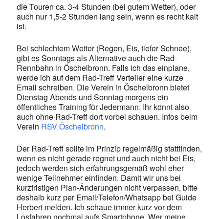
die Touren ca. 3-4 Stunden (bei gutem Wetter), oder
auch nur 1,5-2 Stunden lang sein, wenn es recht kalt
ist.
Bei schlechtem Wetter (Regen, Eis, tiefer Schnee),
gibt es Sonntags als Alternative auch die Rad-
Rennbahn in Öschelbronn. Falls ich das einplane,
werde ich auf dem Rad-Treff Verteiler eine kurze
Email schreiben. Die Verein in Öschelbronn bietet
Dienstag Abends und Sonntag morgens ein
öffentliches Training für Jedermann. Ihr könnt also
auch ohne Rad-Treff dort vorbei schauen. Infos beim
Verein
RSV Öschelbronn
.
Der Rad-Treff sollte im Prinzip regelmäßig stattfinden,
wenn es nicht gerade regnet und auch nicht bei Eis,
jedoch werden sich erfahrungsgemäß wohl eher
wenige Teilnehmer einfinden. Damit wir uns bei
kurzfristigen Plan-Änderungen nicht verpassen, bitte
deshalb kurz per Email/Telefon/Whatsapp bei Guide
Herbert melden. Ich schaue immer kurz vor dem
Losfahren nochmal aufs Smartphone. Wer meine