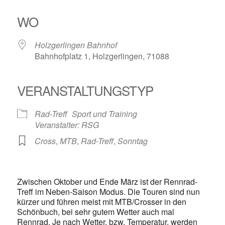
ICS herunterladen
Google Kalender
iCalendar
Office 365
Outlook Live
WO
Holzgerlingen Bahnhof
Bahnhofplatz 1, Holzgerlingen, 71088
VERANSTALTUNGSTYP
Rad-Treff
Sport und Training
Veranstalter: RSG
Cross
,
MTB
,
Rad-Treff
,
Sonntag
Zwischen Oktober und Ende März ist der Rennrad-
Treff im Neben-Saison Modus. Die Touren sind nun
kürzer und führen meist mit MTB/Crosser in den
Schönbuch, bei sehr gutem Wetter auch mal
Rennrad. Je nach Wetter, bzw. Temperatur, werden