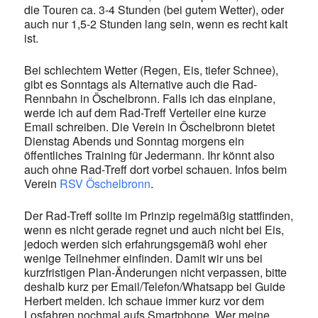
die Touren ca. 3-4 Stunden (bei gutem Wetter), oder
auch nur 1,5-2 Stunden lang sein, wenn es recht kalt
ist.
Bei schlechtem Wetter (Regen, Eis, tiefer Schnee),
gibt es Sonntags als Alternative auch die Rad-
Rennbahn in Öschelbronn. Falls ich das einplane,
werde ich auf dem Rad-Treff Verteiler eine kurze
Email schreiben. Die Verein in Öschelbronn bietet
Dienstag Abends und Sonntag morgens ein
öffentliches Training für Jedermann. Ihr könnt also
auch ohne Rad-Treff dort vorbei schauen. Infos beim
Verein
RSV Öschelbronn
.
Der Rad-Treff sollte im Prinzip regelmäßig stattfinden,
wenn es nicht gerade regnet und auch nicht bei Eis,
jedoch werden sich erfahrungsgemäß wohl eher
wenige Teilnehmer einfinden. Damit wir uns bei
kurzfristigen Plan-Änderungen nicht verpassen, bitte
deshalb kurz per Email/Telefon/Whatsapp bei Guide
Herbert melden. Ich schaue immer kurz vor dem
Losfahren nochmal aufs Smartphone. Wer meine