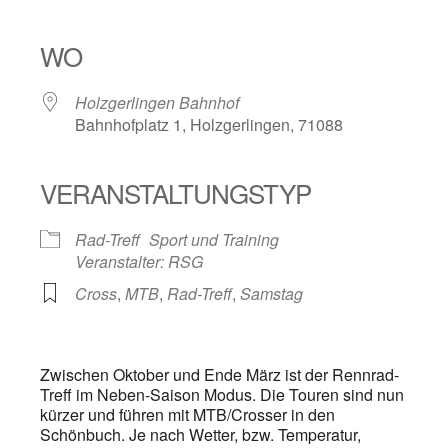
ICS herunterladen
Google Kalender
iCalendar
Office 365
Outlook Live
WO
Holzgerlingen Bahnhof
Bahnhofplatz 1, Holzgerlingen, 71088
VERANSTALTUNGSTYP
Rad-Treff
Sport und Training
Veranstalter: RSG
Cross
,
MTB
,
Rad-Treff
,
Samstag
Zwischen Oktober und Ende März ist der Rennrad-
Treff im Neben-Saison Modus. Die Touren sind nun
kürzer und führen mit MTB/Crosser in den
Schönbuch. Je nach Wetter, bzw. Temperatur,