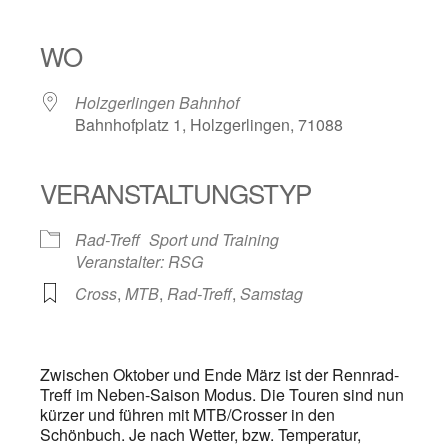
ICS herunterladen
Google Kalender
iCalendar
Office 365
Outlook Live
WO
Holzgerlingen Bahnhof
Bahnhofplatz 1, Holzgerlingen, 71088
VERANSTALTUNGSTYP
Rad-Treff
Sport und Training
Veranstalter: RSG
Cross
,
MTB
,
Rad-Treff
,
Samstag
Zwischen Oktober und Ende März ist der Rennrad-
Treff im Neben-Saison Modus. Die Touren sind nun
kürzer und führen mit MTB/Crosser in den
Schönbuch. Je nach Wetter, bzw. Temperatur,