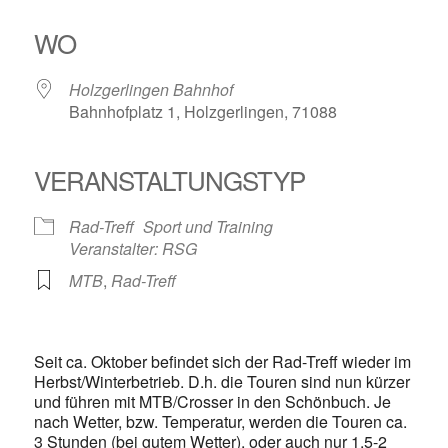
ICS herunterladen
Google Kalender
iCalendar
Office 365
Outlook Live
WO
Holzgerlingen Bahnhof
Bahnhofplatz 1, Holzgerlingen, 71088
VERANSTALTUNGSTYP
Rad-Treff
Sport und Training
Veranstalter: RSG
MTB
,
Rad-Treff
Seit ca. Oktober befindet sich der Rad-Treff wieder im
Herbst/Winterbetrieb. D.h. die Touren sind nun kürzer
und führen mit MTB/Crosser in den Schönbuch. Je
nach Wetter, bzw. Temperatur, werden die Touren ca.
3 Stunden (bei gutem Wetter), oder auch nur 1,5-2