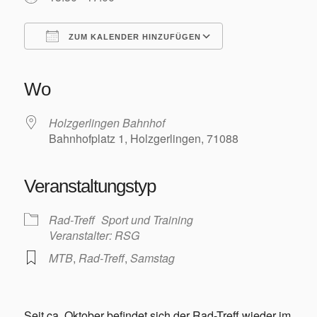
Training/Termine
ZUM KALENDER HINZUFÜGEN
ICS herunterladen
Google Kalender
iCalendar
Office 365
Outlook Live
Wo
Aktuelles
Holzgerlingen Bahnhof
Bahnhofplatz 1, Holzgerlingen, 71088
Veranstaltungstyp
Permanente RTF – Durchs Heckengäu ins Nagoldtal
Rad-Treff
Sport und Training
Veranstalter: RSG
MTB
,
Rad-Treff
,
Samstag
Bilder
Seit ca. Oktober befindet sich der Rad-Treff wieder im