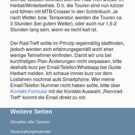
Herbst/Winterbetrieb. D.h. die Touren sind nun kürzer
und führen mit MTB/Crosser in den Schönbuch. Je
nach Wetter, bzw. Temperatur, werden die Touren ca.
3 Stunden (bei gutem Wetter), oder auch nur 1,5-2
Stunden lang sein, wenn es recht kalt ist.
Geschichte
Der Rad-Treff sollte im Prinzip regelmäßig stattfinden,
jedoch werden sich erfahrungsgemäß wohl eher
wenige Teilnehmer einfinden. Damit wir uns bei
kurzfristigen Plan-Änderungen nicht verpassen, bitte
deshalb kurz per Email/Telefon/Whatsapp bei Guide
Herbert melden. Ich schaue immer kurz vor dem
Losfahren nochmal aufs Smartphone. Wer meine
Triathlon
Email/Telefon Nummer nicht haben sollte, bitte über
Kontakt-Formular
mit der Kontakt-Auswahl „Rennrad-
Treff“ kommt die Email direkt zu mir.
Weitere Seiten
Aktuelles aller Sparten
Termine/Training
Veranstaltungskalender