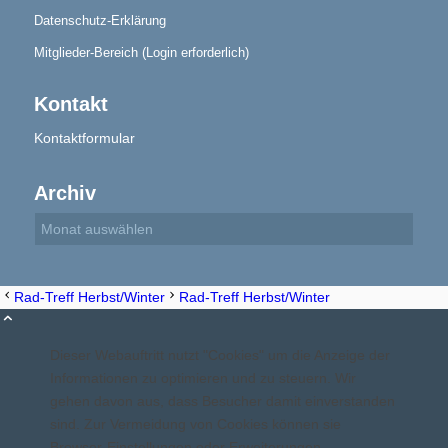
Datenschutz-Erklärung
Mitglieder-Bereich (Login erforderlich)
Aktuelles
Kontakt
Kontaktformular
Archiv
Blindensport
Rad-Treff Herbst/Winter
Rad-Treff Herbst/Winter
Dieser Webauftritt nutzt "Cookies" um die Anzeige der
Informationen zu optimieren und zu steuern. Wir
Termine/Training
gehen davon aus, dass Besucher damit einverstanden
sind. Zur Vermeidung von Cookies können sie
Browser-Einstellungen oder Erweiterungen