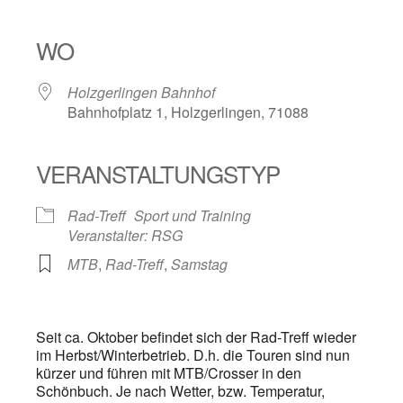
ICS herunterladen
Google Kalender
iCalendar
Office 365
Outlook Live
WO
Holzgerlingen Bahnhof
Bahnhofplatz 1, Holzgerlingen, 71088
VERANSTALTUNGSTYP
Rad-Treff
Sport und Training
Veranstalter: RSG
MTB
,
Rad-Treff
,
Samstag
Seit ca. Oktober befindet sich der Rad-Treff wieder
im Herbst/Winterbetrieb. D.h. die Touren sind nun
kürzer und führen mit MTB/Crosser in den
Schönbuch. Je nach Wetter, bzw. Temperatur,