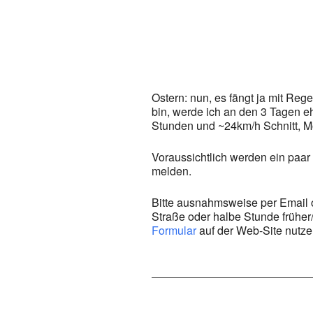
ICS herunterladen
Google Kalender
iCalendar
Office
Ostern: nun, es fängt ja mit Re
bin, werde ich an den 3 Tagen eh
Stunden und ~24km/h Schnitt, Mo
Voraussichtlich werden ein paar 
melden.
Bitte ausnahmsweise per Email od
Straße oder halbe Stunde früher
Formular
auf der Web-Site nutze