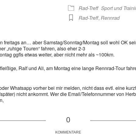
 365
Outlook Live
Rad-Treff
Sport und Train
Rad-Treff
,
Rennrad
gen freitags an… aber Samstag/Sonntag/Montag soll wohl OK sein
er „ruhige Touren“ fahren, also eher 2-3
ntag ggfls etwas weiter, aber nicht mehr als ~100km.
fleißige, Ralf und Ali, am Montag eine lange Rennrad-Tour fahre
er Whatsapp vorher bei mir melden, nicht dass evtl. eine kurzf
/später) nicht ankommt. Wer die Email/Telefonnummer von Herber
n,
0
KOMMENTARE