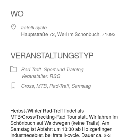
ICS herunterladen
Google Kalender
iCalendar
Office 365
Outlook Live
WO
fratelli cycle
Hauptstraße 72, Weil im Schönbuch, 71093
VERANSTALTUNGSTYP
Rad-Treff
Sport und Training
Veranstalter: RSG
Cross
,
MTB
,
Rad-Treff
,
Samstag
Herbst-/Winter Rad-Treff findet als
MTB/Cross/Trecking-Rad Tour statt. Wir fahren im
Schönbuch auf Waldwegen (keine Trails). Am
Samstag ist Abfahrt um 13:30 ab Holzgerlingen
Industriegebiet, bei fratelli-cycle. Dauer ca. 2-3