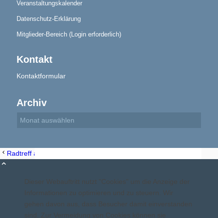
Veranstaltungskalender
Datenschutz-Erklärung
Mitglieder-Bereich (Login erforderlich)
Aktuelles
Kontakt
Kontaktformular
Archiv
Geschichte
Radtreff am Samstag
Radtreff am Samstag
Berichte
Dieser Webauftritt nutzt "Cookies" um die Anzeige der
Informationen zu optimieren und zu steuern. Wir
gehen davon aus, dass Besucher damit einverstanden
sind. Zur Vermeidung von Cookies können sie