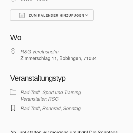
Training/Termine
ZUM KALENDER HINZUFÜGEN
ICS herunterladen
Google Kalender
iCalendar
Office 365
Outlook Live
Wo
Aktuelles
RSG Vereinsheim
Zimmerschlag 11, Böblingen, 71034
Veranstaltungstyp
Permanente RTF – Durchs Heckengäu ins Nagoldtal
Rad-Treff
Sport und Training
Veranstalter: RSG
Rad-Treff
,
Rennrad
,
Sonntag
Bilder
Ab Juni starten wir morgens um 9:00! Die Sonntags