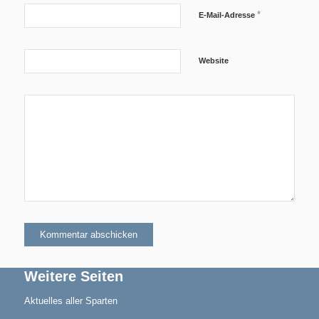
*
E-Mail-Adresse
Website
Aktuelles
Blindensport
Termine/Training
Weitere Seiten
Aktuelles aller Sparten