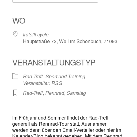
ICS herunterladen
Google Kalender
iCalendar
Office 365
Outlook Live
WO
fratelli cycle
Hauptstraße 72, Weil im Schönbuch, 71093
VERANSTALTUNGSTYP
Rad-Treff
Sport und Training
Veranstalter: RSG
Rad-Treff
,
Rennrad
,
Samstag
Im Frühjahr und Sommer findet der Rad-Treff
generell als Rennrad-Tour statt, Ausnahmen
werden dann über den Email-Verteiler oder hier im
Kalender/Blog bekannt gegeben. Mit dem Rennrad