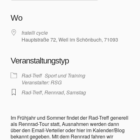
ICS herunterladen
Google Kalender
iCalendar
Office 365
Outlook Live
Wo
fratelli cycle
Hauptstraße 72, Weil im Schönbuch, 71093
Veranstaltungstyp
Rad-Treff
Sport und Training
Veranstalter: RSG
Rad-Treff
,
Rennrad
,
Samstag
Im Frühjahr und Sommer findet der Rad-Treff generell
als Rennrad-Tour statt, Ausnahmen werden dann
über den Email-Verteiler oder hier im Kalender/Blog
bekannt gegeben. Mit dem Rennrad fahren wir