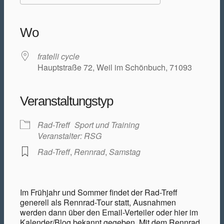
ICS herunterladen
Google Kalender
iCalendar
Office 365
Outlook Live
Wo
fratelli cycle
Hauptstraße 72, Weil im Schönbuch, 71093
Veranstaltungstyp
Rad-Treff
Sport und Training
Veranstalter: RSG
Rad-Treff
,
Rennrad
,
Samstag
Im Frühjahr und Sommer findet der Rad-Treff
generell als Rennrad-Tour statt, Ausnahmen
werden dann über den Email-Verteiler oder hier im
Kalender/Blog bekannt gegeben. Mit dem Rennrad