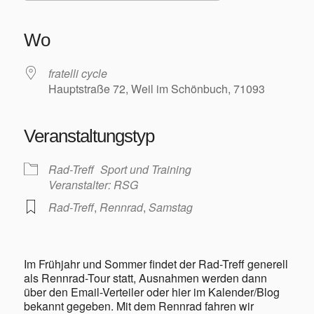
ICS herunterladen
Google Kalender
iCalendar
Office 365
Outlook Live
Wo
fratelli cycle
Hauptstraße 72, Weil im Schönbuch, 71093
Veranstaltungstyp
Rad-Treff
Sport und Training
Veranstalter: RSG
Rad-Treff
,
Rennrad
,
Samstag
Im Frühjahr und Sommer findet der Rad-Treff generell
als Rennrad-Tour statt, Ausnahmen werden dann
über den Email-Verteiler oder hier im Kalender/Blog
bekannt gegeben. Mit dem Rennrad fahren wir