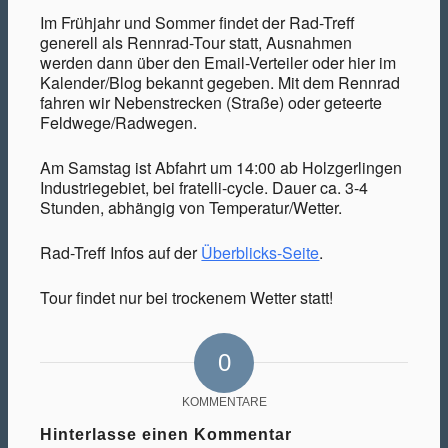
Im Frühjahr und Sommer findet der Rad-Treff
generell als Rennrad-Tour statt, Ausnahmen
werden dann über den Email-Verteiler oder hier im
Kalender/Blog bekannt gegeben. Mit dem Rennrad
Bilder
fahren wir Nebenstrecken (Straße) oder geteerte
Feldwege/Radwegen.
Am Samstag ist Abfahrt um 14:00 ab Holzgerlingen
Industriegebiet, bei fratelli-cycle. Dauer ca. 3-4
Stunden, abhängig von Temperatur/Wetter.
Geschichte
Rad-Treff Infos auf der
Überblicks-Seite
.
Tour findet nur bei trockenem Wetter statt!
0
Triathlon
KOMMENTARE
Hinterlasse einen Kommentar