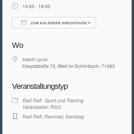
Training/Termine
14:00 - 18:00
ZUM KALENDER HINZUFÜGEN
ICS herunterladen
Google Kalender
iCalendar
Office 365
Outlook Live
Aktuelles
Wo
fratelli cycle
Hauptstraße 72, Weil im Schönbuch, 71093
Permanente RTF – Durchs Heckengäu ins
Veranstaltungstyp
Rad-Treff
Sport und Training
Veranstalter: RSG
Rad-Treff
,
Rennrad
,
Samstag
Nagoldtal