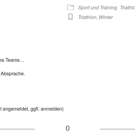
Sport und Training
Triath
Triathlon
,
Winter
 des Teams…
s Absprache.
ht angemeldet, ggfl. anmelden)
0